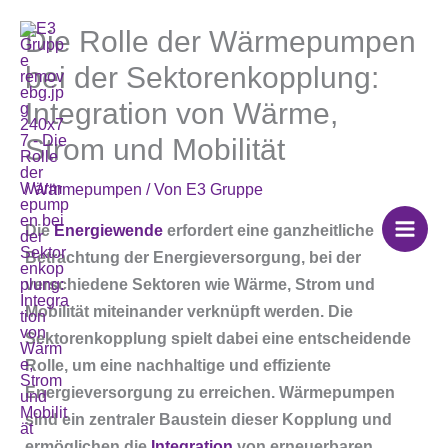
Zum
Die Rolle der Wärmepumpen
Inhalt
springen
bei der Sektorenkopplung:
Integration von Wärme,
Strom und Mobilität
/
Wärmepumpen
/ Von
E3 Gruppe
Die
Energiewende
erfordert eine ganzheitliche
Betrachtung der Energieversorgung, bei der
verschiedene Sektoren wie Wärme, Strom und
Mobilität miteinander verknüpft werden. Die
Sektorenkopplung spielt dabei eine entscheidende
Rolle, um eine nachhaltige und effiziente
Energieversorgung zu erreichen. Wärmepumpen
sind ein zentraler Baustein dieser Kopplung und
ermöglichen die
Integration
von erneuerbaren