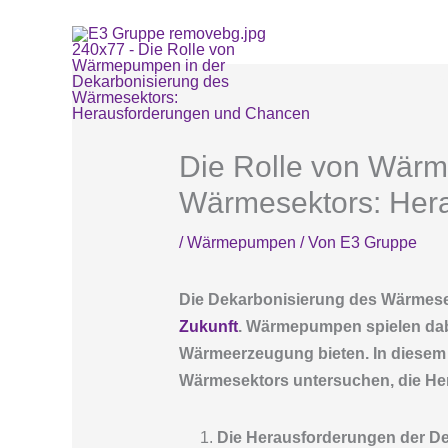
Zum
Inhalt
springen
E3
Le
Die Rolle von Wärm
Wärmesektors: Her
/
Wärmepumpen
/ Von
E3 Gruppe
Die Dekarbonisierung des Wärmesek
Zukunft
. Wärmepumpen spielen dabei
Wärmeerzeugung bieten. In diesem
Wärmesektors untersuchen, die Hera
Die Herausforderungen der D