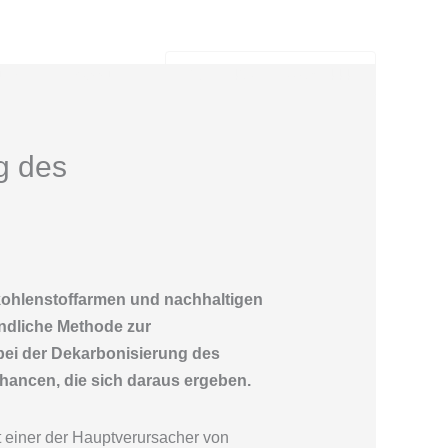
utz
Impressum
Tel.: +49 2173 26 50 444
g des
kohlenstoffarmen und nachhaltigen
undliche Methode zur
ei der Dekarbonisierung des
hancen, die sich daraus ergeben.
einer der Hauptverursacher von